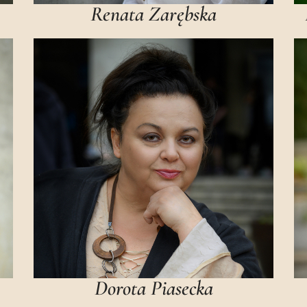
Renata Zarębska
Dorota Piasecka